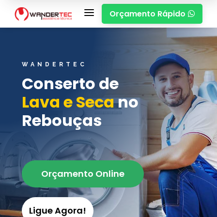
a
Orçamento Rápido

WANDERTEC
Conserto de
Lava e Seca
no
Rebouças
Orçamento Online
Ligue Agora!