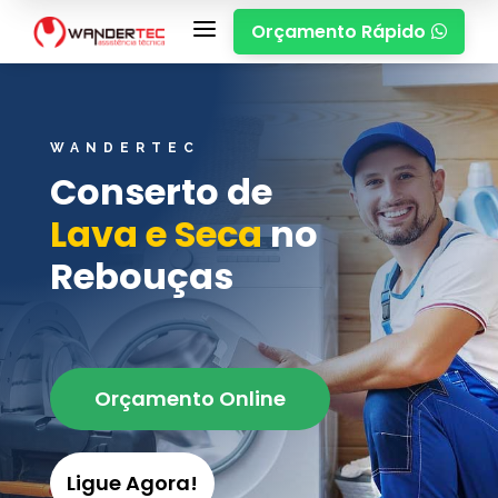
a
Orçamento Rápido

WANDERTEC
Conserto de
Lava e Seca
no
Rebouças
Orçamento Online
Ligue Agora!