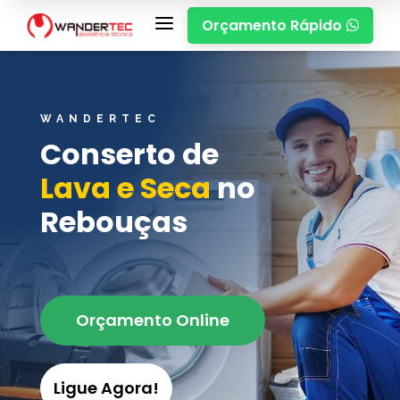
a
Orçamento Rápido

WANDERTEC
Conserto de
Lava e Seca
no
Rebouças
Orçamento Online
Ligue Agora!