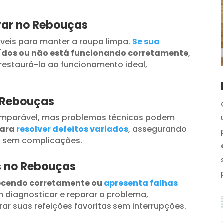
var no Rebouças
veis para manter a roupa limpa.
Se sua
uídos ou não está funcionando corretamente
,
restaurá-la ao funcionamento ideal,
o Rebouças
omparável, mas problemas técnicos podem
para
resolver defeitos variados
, assegurando
s sem complicações.
os no Rebouças
ecendo corretamente ou
apresenta falhas
 diagnosticar e reparar o problema,
ar suas refeições favoritas sem interrupções.