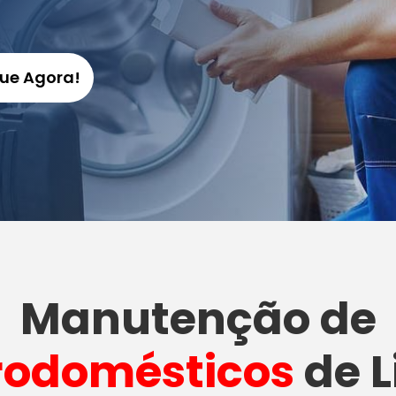
gue Agora!
Manutenção
de
rodomésticos
de L