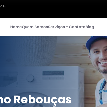
141-
Home
Quem Somos
Serviços
Contato
Blog
no Rebouças