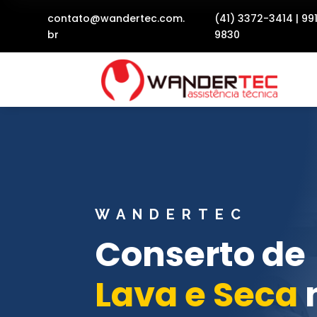
contato@wandertec.com.
(41) 3372-3414
|
99
br
9830
WANDERTEC
Conserto de
Lava e Seca