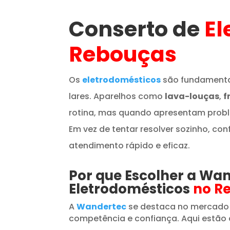
Conserto de
El
Rebouças
Os
eletrodomésticos
são fundamenta
lares. Aparelhos como
lava-louças
,
f
rotina, mas quando apresentam prob
Em vez de tentar resolver sozinho, con
atendimento rápido e eficaz.
Por que Escolher a Wa
Eletrodomésticos
no R
A
Wandertec
se destaca no mercado
competência e confiança. Aqui estão 