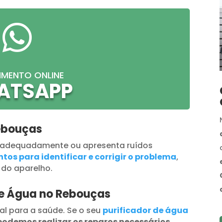

IMENTO ONLINE
ATSAPP
ebouças
 adequadamente ou apresenta ruídos
tos para identificar e corrigir o problema
,
 do aparelho.
de Água no Rebouças
al para a saúde. Se o seu
purificador de água
podemos realizar os reparos necessários