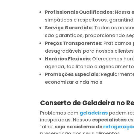
Profissionais Qualificados:
Nossa e
simpáticos e respeitosos, garantind
Serviço Garantido:
Todos os nossos
são garantidos, proporcionando seg
Preços Transparentes:
Praticamos p
desagradáveis para nossos clientes
Horários Flexíveis:
Oferecemos horár
agenda, facilitando o agendamento
Promoções Especiais:
Regularmente 
economizar ainda mais
Conserto de Geladeira no 
Problemas com
geladeiras
podem res
inesperadas. Nossos
especialistas
es
falha,
seja no sistema de
refrigeraçã
preservação dos seus alimentos.