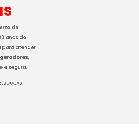
as
erto de
20 anos de
a para atender
igeradores
,
e e segura.
 REBOUCAS