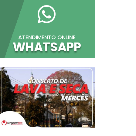

ATENDIMENTO ONLINE
WHATSAPP