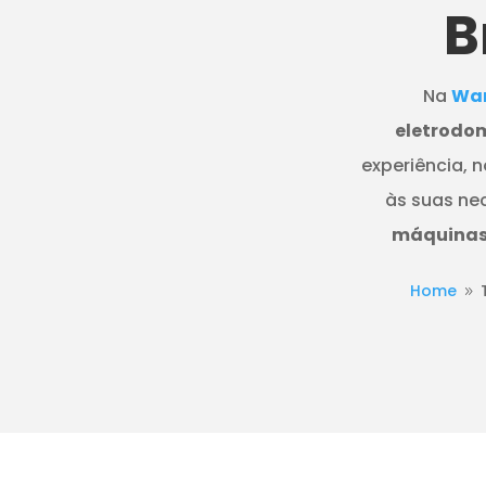
B
Na
Wan
eletrodom
experiência, 
às suas ne
máquinas 
Home
9