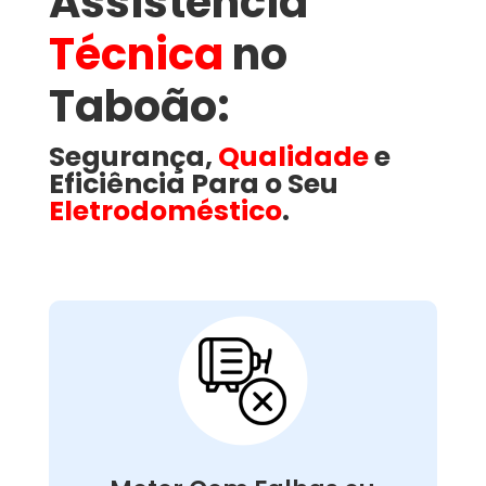
Assistência
Técnica
no
Taboão​:
Segurança,
Qualidade
e
Eficiência Para o Seu
Eletrodoméstico
.
Motor Com Falhas ou
Queimado:
é responsável por movimentar o
motor
O
. Problemas como
lava e seca
tambor da