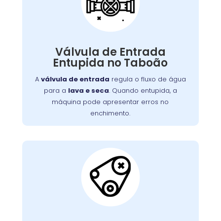
Água Entupida
A válvula de entrada regula o fluxo de água
. Quando entupida, a
lava e seca
para a
Válvula de Entrada
máquina pode apresentar erros no
Entupida no Taboão
enchimento ou não iniciar o ciclo de lavagem.
Detritos e depósitos de minerais são causas
A
válvula de entrada
regula o fluxo de água
comuns. Limpeza ou substituição da válvula é
para a
lava e seca
. Quando entupida, a
necessária para o fluxo adequado de água.
máquina pode apresentar erros no
enchimento.
Correia do Tambor
Desgastada:
Nossos técnicos podem diagnosticar e reparar