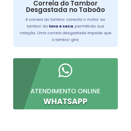
Correia do Tambor
o problema, permitindo que você continue a
Desgastada no Taboão
preparar suas refeições favoritas sem
interrupções.
A correia do tambor conecta o motor ao
tambor da
lava e seca
, permitindo sua
rotação. Uma correia desgastada impede que
o tambor gire.

ATENDIMENTO ONLINE
WHATSAPP