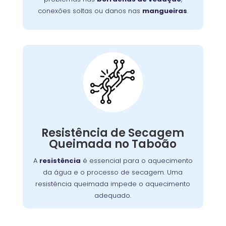
conexões soltas ou danos nas
mangueiras
.
Máquina Com
Resistência
Queimada:
A resistência de secagem é responsável pelo
. Se
lava e seca
aquecimento do ar dentro da
Resistência de Secagem
queimada, a máquina não seca as roupas
Queimada no Taboão
adequadamente. Isso pode ocorrer por
A
resistência
é essencial para o aquecimento
desgaste, sobrecarga ou acúmulo de fiapos.
da água e o processo de secagem. Uma
Substituir a resistência é crucial para
resistência queimada impede o aquecimento
restabelecer a função de secagem.
adequado.