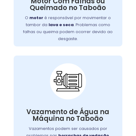
Motor Com Falhas ou
falhas ou queima podem ocorrer devido ao
Queimado no Taboão
desgaste, sobrecarga ou falta de manutenção.
Isso resulta em mau funcionamento ou parada
O
motor
é responsável por movimentar o
completa do aparelho.
tambor da
lava e seca
. Problemas como
falhas ou queima podem ocorrer devido ao
desgaste.
Vazamento de Água
na Máquina de Lavar:
Vazamentos podem ser causados por
,
borrachas de vedação
problemas nas
Vazamento de Água na
.
mangueiras
conexões soltas ou danos nas
Máquina no Taboão
,
lava e seca
Além de afetar o desempenho da
vazamentos podem causar danos ao piso e
Vazamentos podem ser causados por
aumentar o consumo de água.
problemas nas
borrachas de vedação
,