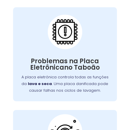
Placa Eletrônica
Queimada:
A placa eletrônica controla todas as funções
. Uma placa danificada pode
lava e seca
da
causar falhas nos ciclos de lavagem, secagem,
Problemas na Placa
Problemas
ou na interface de controle.
Eletrônicano Taboão
ou picos de energia são causas
elétricos
comuns. A reparação ou substituição garante
A placa eletrônica controla todas as funções
o controle adequado das funções da máquina.
da
lava e seca
. Uma placa danificada pode
causar falhas nos ciclos de lavagem.
Válvula de Entrada de