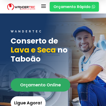
a
Orçamento Rápido

WANDERTEC
Conserto de
Lava e Seca
no
Taboão
Orçamento Online
Ligue Agora!