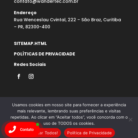
contato@wandertec.com.br
Endereço
Rua Wenceslau Cvintal, 222 – São Braz, Curitiba
– PR, 82300-400
SITEMAP.HTML
POLÍTICAS DE PRIVACIDADE
Redes Sociais
Usamos cookies em nosso site para fornecer a experiência
mais relevante, lembrando suas preferências e visitas
repetidas. Ao clicar em “Aceitar todos”, você concorda com o
Desenvolvido por Agência Microsenior | Websites e
uso de TODOS os cookies.
Posicionamento Google
Contato
Aceitar Todos!
Política de Privacidade