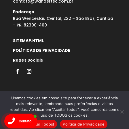
contato@wandertec.com.br
Endereço
Rua Wenceslau Cvintal, 222 – São Braz, Curitiba
– PR, 82300-400
SITEMAP.HTML
POLÍTICAS DE PRIVACIDADE
Redes Sociais
Usamos cookies em nosso site para fornecer a experiência
mais relevante, lembrando suas preferências e visitas
repetidas. Ao clicar em “Aceitar todos”, você concorda com o
Desenvolvido por Agência Microsenior | Websites e
uso de TODOS os cookies.
Posicionamento Google
Contato
Aceitar Todos!
Política de Privacidade