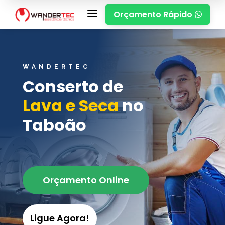
a
Orçamento Rápido

WANDERTEC
Conserto de
Lava e Seca
no
Taboão
Orçamento Online
Ligue Agora!