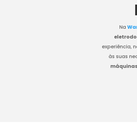
Na
Wan
eletrodo
experiência, 
às suas ne
máquinas 