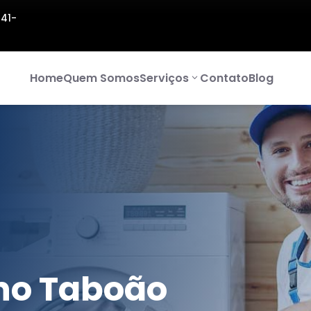
141-
Home
Quem Somos
Serviços
Contato
Blog
no Taboão