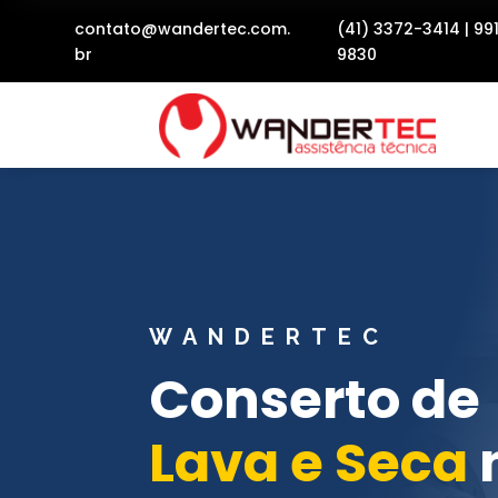
contato@wandertec.com.
(41) 3372-3414
|
99
br
9830
WANDERTEC
Conserto de
Lava e Seca