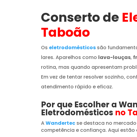
Conserto de
El
Taboão
Os
eletrodomésticos
são fundamenta
lares. Aparelhos como
lava-louças
,
f
rotina, mas quando apresentam prob
Em vez de tentar resolver sozinho, con
atendimento rápido e eficaz.
Por que Escolher a Wa
Eletrodomésticos
no T
A
Wandertec
se destaca no mercado
competência e confiança. Aqui estão 