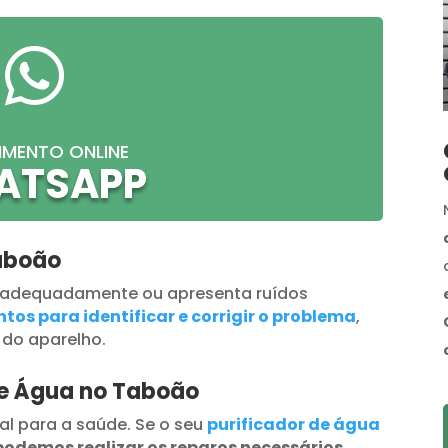

IMENTO ONLINE
ATSAPP
aboão
 adequadamente ou apresenta ruídos
tos para identificar e corrigir o problema
,
 do aparelho.
de Água no Taboão
al para a saúde. Se o seu
purificador de água
podemos realizar os reparos necessários