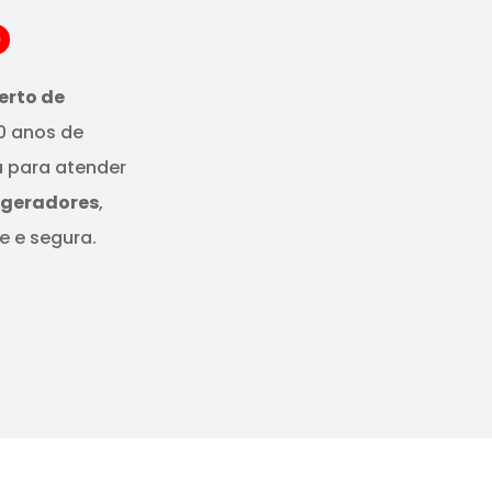
o
erto de
0 anos de
a para atender
igeradores
,
e e segura.