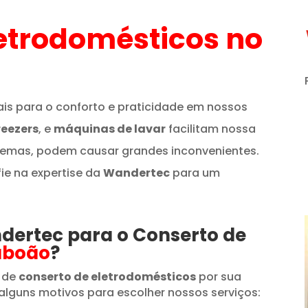
etrodomésticos
no
is para o conforto e praticidade em nossos
reezers
, e
máquinas de lavar
facilitam nossa
lemas, podem causar grandes inconvenientes.
fie na expertise da
Wandertec
para um
ndertec para o Conserto de
aboão
?
 de
conserto de eletrodomésticos
por sua
alguns motivos para escolher nossos serviços: