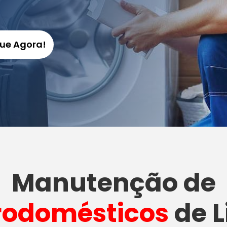
gue Agora!
Manutenção
de
rodomésticos
de L