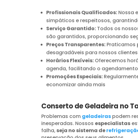
Profissionais Qualificados:
Nossa e
simpáticos e respeitosos, garantind
Serviço Garantido:
Todos os nossos
são garantidos, proporcionando seg
Preços Transparentes:
Praticamos p
desagradáveis para nossos clientes
Horários Flexíveis:
Oferecemos horár
agenda, facilitando o agendamento
Promoções Especiais:
Regularmente 
economizar ainda mais
Conserto de Geladeira no 
Problemas com
geladeiras
podem res
inesperadas. Nossos
especialistas
es
falha,
seja no sistema de
refrigeraçã
preservação dos seus alimentos.