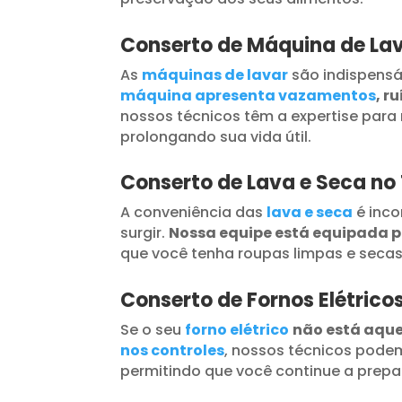
Conserto de Máquina de La
As
máquinas de lavar
são indispensá
máquina apresenta vazamentos
, r
nossos técnicos têm a expertise para 
prolongando sua vida útil.
Conserto de Lava e Seca n
A conveniência das
lava e seca
é inc
surgir.
Nossa equipe está equipada 
que você tenha roupas limpas e seca
Conserto de Fornos Elétric
Se o seu
forno elétrico
não está aqu
nos controles
, nossos técnicos podem
permitindo que você continue a prepar