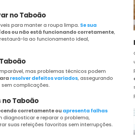
var no Taboão
veis para manter a roupa limpa.
Se sua
uídos ou não está funcionando corretamente
,
restaurá-la ao funcionamento ideal,
o Taboão
omparável, mas problemas técnicos podem
para
resolver defeitos variados
, assegurando
s sem complicações.
os no Taboão
ecendo corretamente ou
apresenta falhas
 diagnosticar e reparar o problema,
ar suas refeições favoritas sem interrupções.