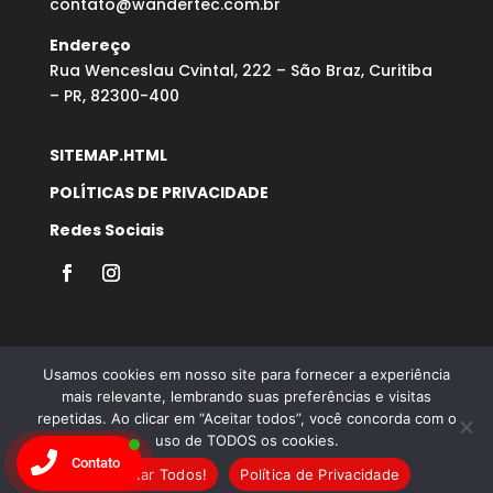
contato@wandertec.com.br
Endereço
Rua Wenceslau Cvintal, 222 – São Braz, Curitiba
– PR, 82300-400
SITEMAP.HTML
POLÍTICAS DE PRIVACIDADE
Redes Sociais
Usamos cookies em nosso site para fornecer a experiência
mais relevante, lembrando suas preferências e visitas
repetidas. Ao clicar em “Aceitar todos”, você concorda com o
Desenvolvido por Agência Microsenior | Websites e
uso de TODOS os cookies.
Posicionamento Google
Contato
Aceitar Todos!
Política de Privacidade