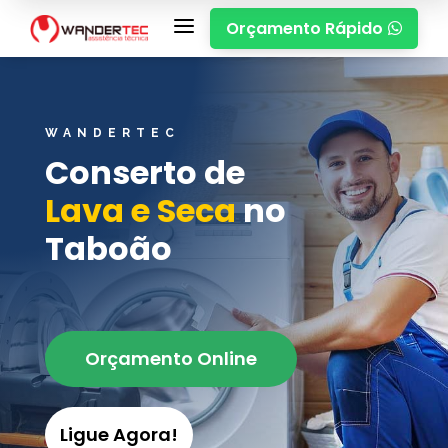
a
Orçamento Rápido

WANDERTEC
Conserto de
Lava e Seca
no
Taboão
Orçamento Online
Ligue Agora!