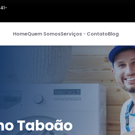
141-
Home
Quem Somos
Serviços
Contato
Blog
no Taboão