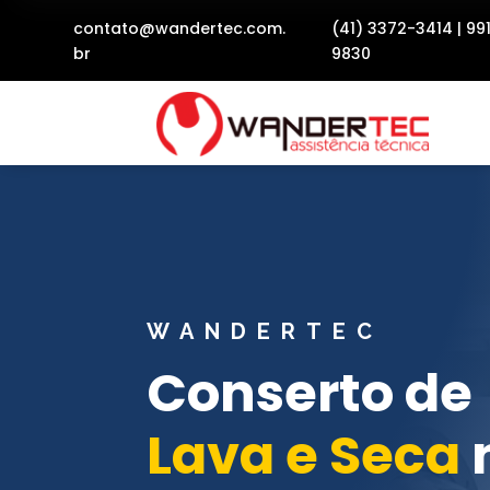
contato@wandertec.com.
(41) 3372-3414
|
99
br
9830
WANDERTEC
Conserto de
Lava e Seca