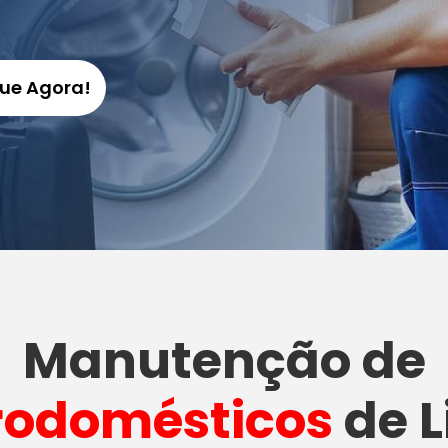
gue Agora!
Manutenção
de
rodomésticos
de L