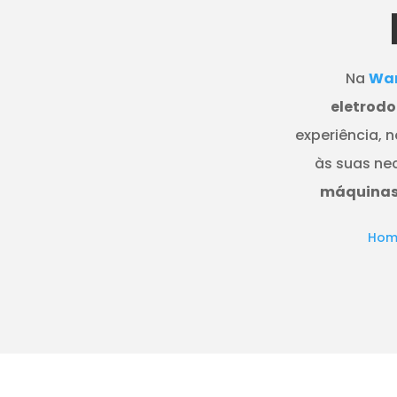
Na
Wan
eletrodo
experiência, 
às suas ne
máquinas 
Hom