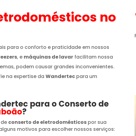
etrodomésticos
no
is para o conforto e praticidade em nossos
reezers
, e
máquinas de lavar
facilitam nossa
lemas, podem causar grandes inconvenientes.
fie na expertise da
Wandertec
para um
ndertec para o Conserto de
aboão
?
 de
conserto de eletrodomésticos
por sua
alguns motivos para escolher nossos serviços: