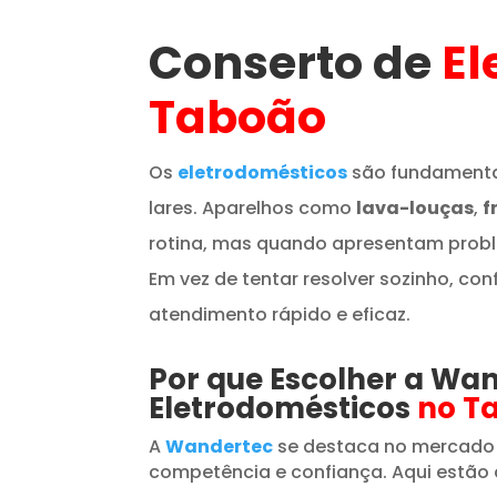
Conserto de
El
Taboão
Os
eletrodomésticos
são fundamenta
lares. Aparelhos como
lava-louças
,
f
rotina, mas quando apresentam prob
Em vez de tentar resolver sozinho, con
atendimento rápido e eficaz.
Por que Escolher a Wa
Eletrodomésticos
no T
A
Wandertec
se destaca no mercado
competência e confiança. Aqui estão 