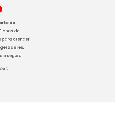
o
erto de
0 anos de
a para atender
igeradores
,
e e segura.
BOAO