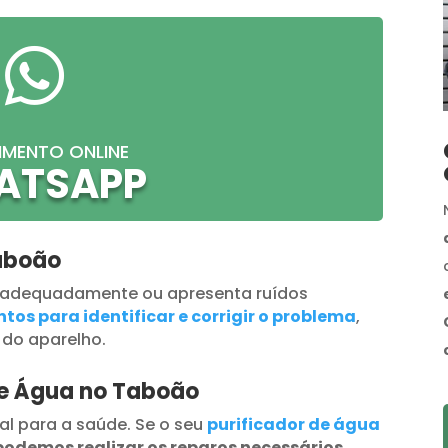

IMENTO ONLINE
ATSAPP
aboão
 adequadamente ou apresenta ruídos
tos para identificar e corrigir o problema
,
 do aparelho.
de Água no Taboão
al para a saúde. Se o seu
purificador de água
podemos realizar os reparos necessários