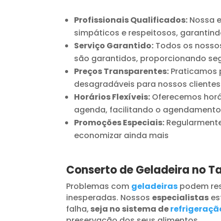
Profissionais Qualificados:
Nossa e
simpáticos e respeitosos, garantind
Serviço Garantido:
Todos os nossos
são garantidos, proporcionando seg
Preços Transparentes:
Praticamos p
desagradáveis para nossos clientes
Horários Flexíveis:
Oferecemos horár
agenda, facilitando o agendamento
Promoções Especiais:
Regularmente 
economizar ainda mais
Conserto de Geladeira no 
Problemas com
geladeiras
podem res
inesperadas. Nossos
especialistas
es
falha,
seja no sistema de
refrigeraçã
preservação dos seus alimentos.