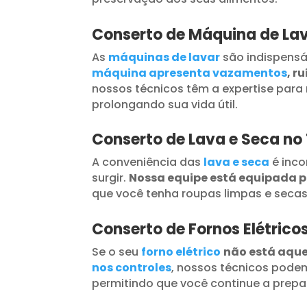
Conserto de Máquina de La
As
máquinas de lavar
são indispensá
máquina apresenta vazamentos
, r
nossos técnicos têm a expertise para 
prolongando sua vida útil.
Conserto de Lava e Seca n
A conveniência das
lava e seca
é inc
surgir.
Nossa equipe está equipada 
que você tenha roupas limpas e seca
Conserto de Fornos Elétric
Se o seu
forno elétrico
não está aqu
nos controles
, nossos técnicos podem
permitindo que você continue a prepar