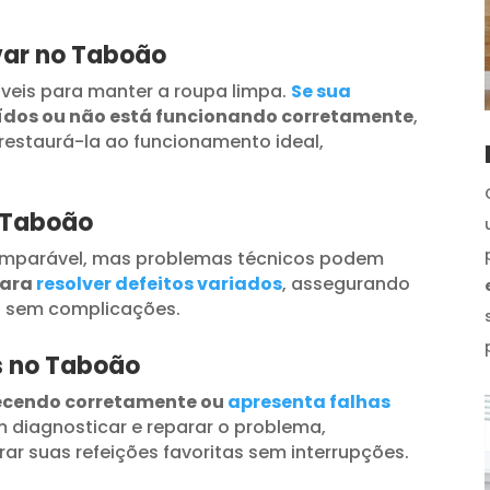
var no Taboão
veis para manter a roupa limpa.
Se sua
uídos ou não está funcionando corretamente
,
restaurá-la ao funcionamento ideal,
o Taboão
omparável, mas problemas técnicos podem
para
resolver defeitos variados
, assegurando
s sem complicações.
os no Taboão
ecendo corretamente ou
apresenta falhas
 diagnosticar e reparar o problema,
ar suas refeições favoritas sem interrupções.