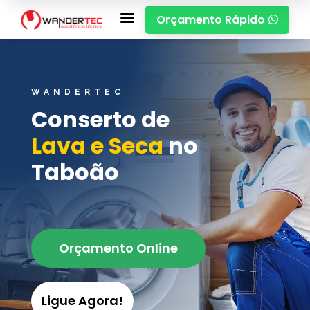
a
Orçamento Rápido

WANDERTEC
Conserto de
Lava e Seca
no
Taboão
Orçamento Online
Ligue Agora!