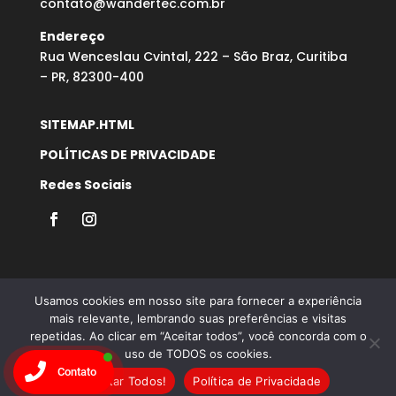
contato@wandertec.com.br
Endereço
Rua Wenceslau Cvintal, 222 – São Braz, Curitiba
– PR, 82300-400
SITEMAP.HTML
POLÍTICAS DE PRIVACIDADE
Redes Sociais
Usamos cookies em nosso site para fornecer a experiência
mais relevante, lembrando suas preferências e visitas
repetidas. Ao clicar em “Aceitar todos”, você concorda com o
Desenvolvido por Agência Microsenior | Websites e
uso de TODOS os cookies.
Posicionamento Google
Contato
Aceitar Todos!
Política de Privacidade