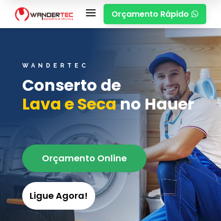
a
Orçamento Rápido

WANDERTEC
Conserto de
Lava e Seca
no Hauer
Orçamento Online
Ligue Agora!