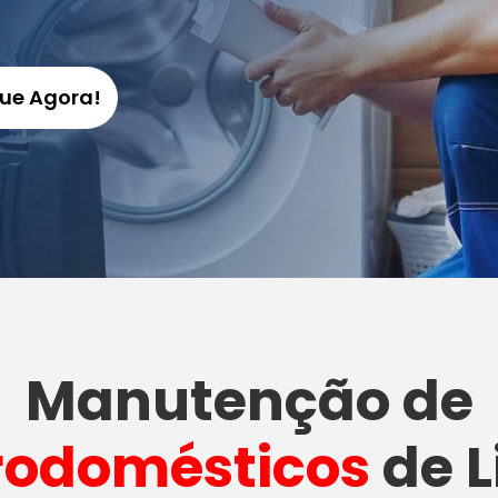
gue Agora!
Manutenção
de
rodomésticos
de L