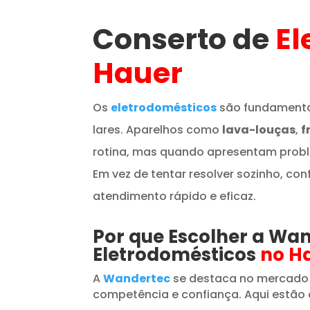
Conserto de
El
Hauer
Os
eletrodomésticos
são fundamenta
lares. Aparelhos como
lava-louças
,
f
rotina, mas quando apresentam prob
Em vez de tentar resolver sozinho, con
atendimento rápido e eficaz.
Por que Escolher a Wa
Eletrodomésticos
no H
A
Wandertec
se destaca no mercado
competência e confiança. Aqui estão 