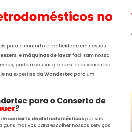
etrodomésticos
no
is para o conforto e praticidade em nossos
reezers
, e
máquinas de lavar
facilitam nossa
lemas, podem causar grandes inconvenientes.
fie na expertise da
Wandertec
para um
ndertec para o Conserto de
auer
?
 de
conserto de eletrodomésticos
por sua
alguns motivos para escolher nossos serviços: