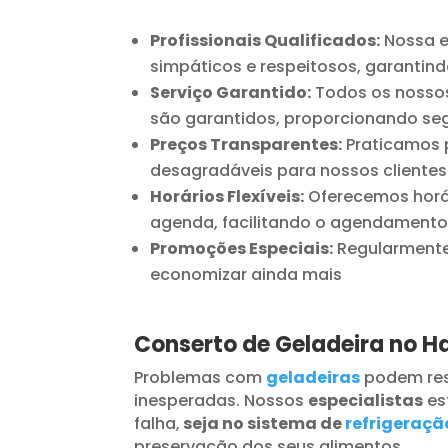
Profissionais Qualificados:
Nossa e
simpáticos e respeitosos, garantind
Serviço Garantido:
Todos os nossos
são garantidos, proporcionando seg
Preços Transparentes:
Praticamos p
desagradáveis para nossos clientes
Horários Flexíveis:
Oferecemos horár
agenda, facilitando o agendamento
Promoções Especiais:
Regularmente 
economizar ainda mais
Conserto de Geladeira no H
Problemas com
geladeiras
podem res
inesperadas. Nossos
especialistas
es
falha,
seja no sistema de
refrigeraçã
preservação dos seus alimentos.