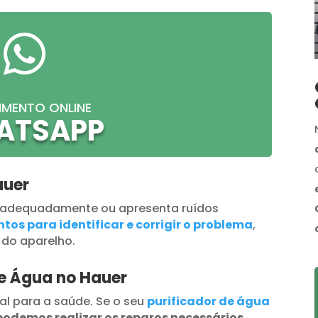

IMENTO ONLINE
ATSAPP
auer
 adequadamente ou apresenta ruídos
tos para identificar e corrigir o problema
,
 do aparelho.
de Água no Hauer
al para a saúde. Se o seu
purificador de água
podemos realizar os reparos necessários