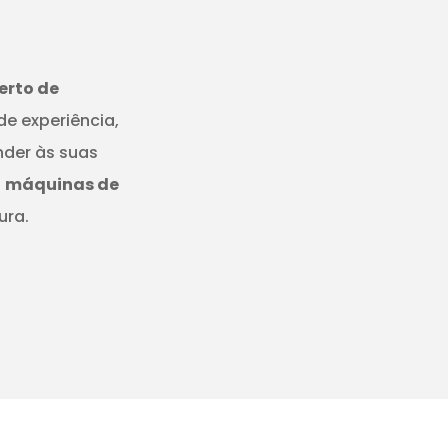
erto de
de experiência,
nder às suas
,
máquinas de
ura.