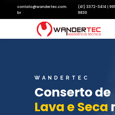
contato@wandertec.com.
(41) 3372-3414
|
99
br
9830
WANDERTEC
Conserto de
Lava e Seca