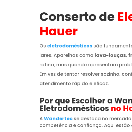
Conserto de
El
Hauer
Os
eletrodomésticos
são fundamenta
lares. Aparelhos como
lava-louças
,
f
rotina, mas quando apresentam prob
Em vez de tentar resolver sozinho, con
atendimento rápido e eficaz.
Por que Escolher a Wa
Eletrodomésticos
no H
A
Wandertec
se destaca no mercado
competência e confiança. Aqui estão 