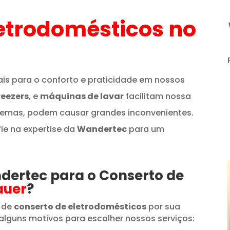
etrodomésticos
no
is para o conforto e praticidade em nossos
reezers
, e
máquinas de lavar
facilitam nossa
lemas, podem causar grandes inconvenientes.
fie na expertise da
Wandertec
para um
ndertec para o Conserto de
auer
?
 de
conserto de eletrodomésticos
por sua
alguns motivos para escolher nossos serviços: