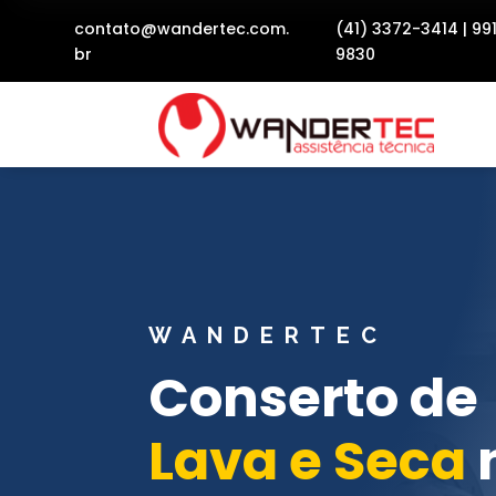
contato@wandertec.com.
(41) 3372-3414
|
99
br
9830
WANDERTEC
Conserto de
Lava e Seca