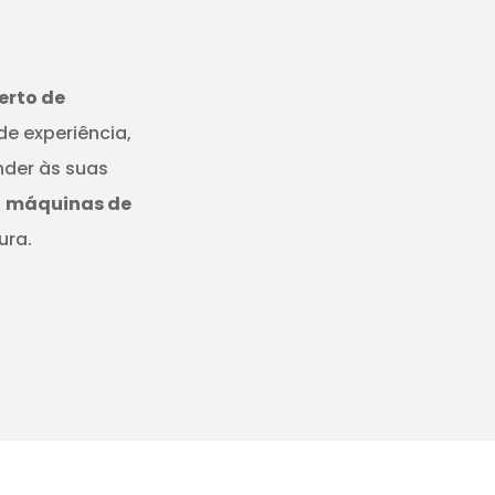
erto de
de experiência,
nder às suas
,
máquinas de
ura.