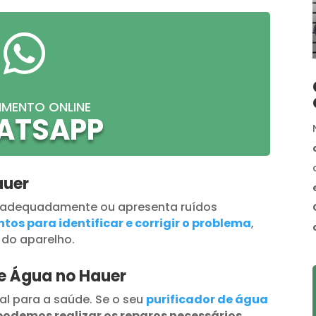

IMENTO ONLINE
ATSAPP
auer
 adequadamente ou apresenta ruídos
tos para identificar e corrigir o problema
,
 do aparelho.
de Água no Hauer
al para a saúde. Se o seu
purificador de água
podemos realizar os reparos necessários