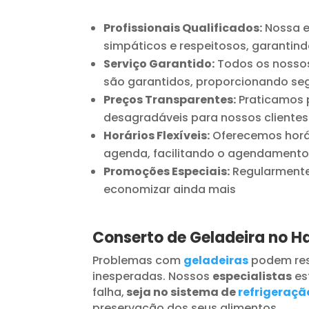
Profissionais Qualificados:
Nossa e
simpáticos e respeitosos, garantind
Serviço Garantido:
Todos os nossos
são garantidos, proporcionando seg
Preços Transparentes:
Praticamos p
desagradáveis para nossos clientes
Horários Flexíveis:
Oferecemos horár
agenda, facilitando o agendamento
Promoções Especiais:
Regularmente 
economizar ainda mais
Conserto de Geladeira no H
Problemas com
geladeiras
podem res
inesperadas. Nossos
especialistas
es
falha,
seja no sistema de
refrigeraçã
preservação dos seus alimentos.