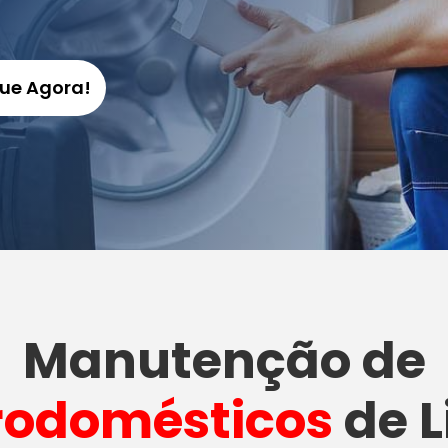
gue Agora!
Manutenção
de
rodomésticos
de L