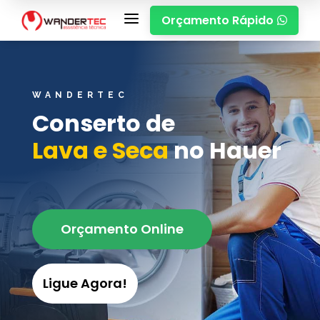
a
Orçamento Rápido

WANDERTEC
Conserto de
Lava e Seca
no Hauer
Orçamento Online
Ligue Agora!