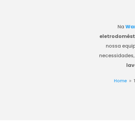
Na
Wan
eletrodomésti
nossa equip
necessidades,
lav
Home
9