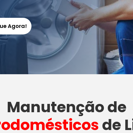
gue Agora!
Manutenção
de
rodomésticos
de L