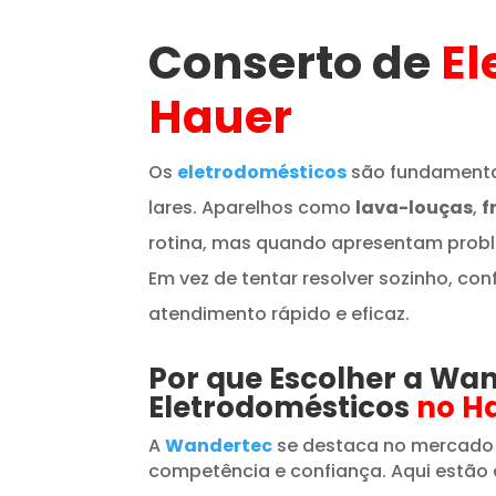
Conserto de
El
Hauer
Os
eletrodomésticos
são fundamenta
lares. Aparelhos como
lava-louças
,
f
rotina, mas quando apresentam prob
Em vez de tentar resolver sozinho, con
atendimento rápido e eficaz.
Por que Escolher a Wa
Eletrodomésticos
no H
A
Wandertec
se destaca no mercado
competência e confiança. Aqui estão 