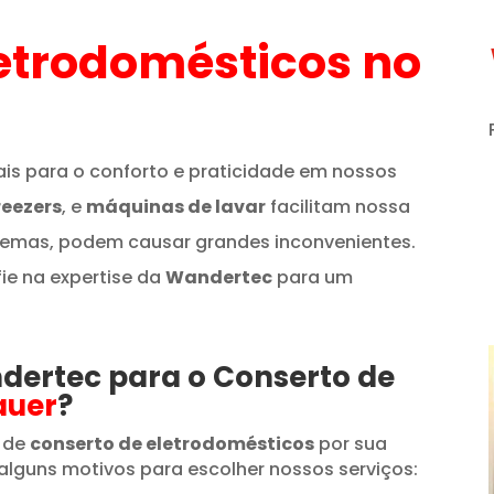
etrodomésticos
no
is para o conforto e praticidade em nossos
reezers
, e
máquinas de lavar
facilitam nossa
lemas, podem causar grandes inconvenientes.
fie na expertise da
Wandertec
para um
ndertec para o Conserto de
auer
?
 de
conserto de eletrodomésticos
por sua
alguns motivos para escolher nossos serviços: