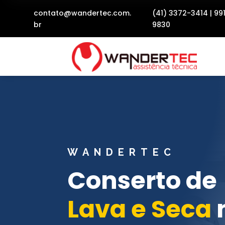
contato@wandertec.com.
(41) 3372-3414
|
99
br
9830
WANDERTEC
Conserto de
Lava e Seca