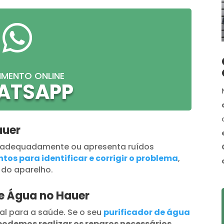

IMENTO ONLINE
ATSAPP
auer
 adequadamente ou apresenta ruídos
tos para identificar e corrigir o problema
,
 do aparelho.
de Água no Hauer
al para a saúde. Se o seu
purificador de água
podemos realizar os reparos necessários