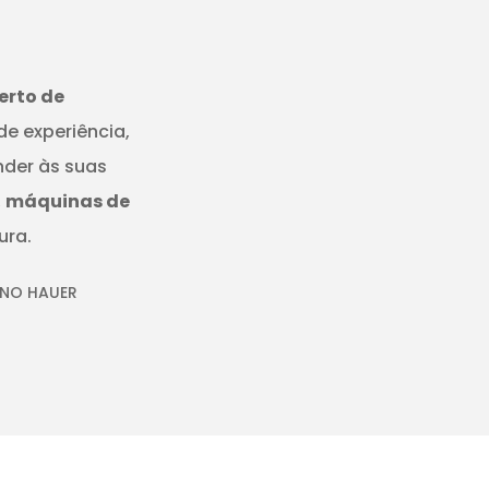
erto de
de experiência,
nder às suas
,
máquinas de
ura.
 NO HAUER