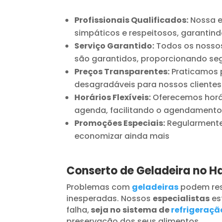
Profissionais Qualificados:
Nossa e
simpáticos e respeitosos, garantind
Serviço Garantido:
Todos os nossos
são garantidos, proporcionando seg
Preços Transparentes:
Praticamos p
desagradáveis para nossos clientes
Horários Flexíveis:
Oferecemos horár
agenda, facilitando o agendamento
Promoções Especiais:
Regularmente 
economizar ainda mais
Conserto de Geladeira no H
Problemas com
geladeiras
podem res
inesperadas. Nossos
especialistas
es
falha,
seja no sistema de
refrigeraçã
preservação dos seus alimentos.