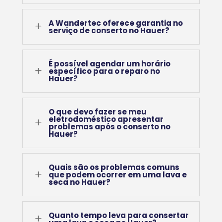
A Wandertec oferece garantia no
L
serviço de conserto no Hauer?
É possível agendar um horário
L
específico para o reparo no
Hauer?
O que devo fazer se meu
eletrodoméstico apresentar
L
problemas após o conserto no
Hauer?
Quais são os problemas comuns
L
que podem ocorrer em uma lava e
seca no Hauer?
Quanto tempo leva para consertar
L