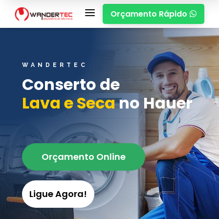
a
Orçamento Rápido

WANDERTEC
Conserto de
Lava e Seca
no Hauer
Orçamento Online
Ligue Agora!