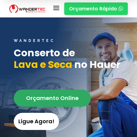
a
Orçamento Rápido

WANDERTEC
Conserto de
Lava e Seca
no Hauer
Orçamento Online
Ligue Agora!