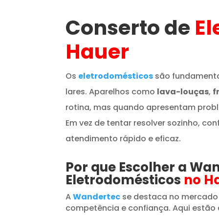
Conserto de
El
Hauer
Os
eletrodomésticos
são fundamenta
lares. Aparelhos como
lava-louças
,
f
rotina, mas quando apresentam prob
Em vez de tentar resolver sozinho, con
atendimento rápido e eficaz.
Por que Escolher a Wa
Eletrodomésticos
no H
A
Wandertec
se destaca no mercado
competência e confiança. Aqui estão 