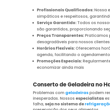
Profissionais Qualificados:
Nossa e
simpáticos e respeitosos, garantind
Serviço Garantido:
Todos os nossos
são garantidos, proporcionando seg
Preços Transparentes:
Praticamos p
desagradáveis para nossos clientes
Horários Flexíveis:
Oferecemos horár
agenda, facilitando o agendamento
Promoções Especiais:
Regularmente 
economizar ainda mais
Conserto de Geladeira no H
Problemas com
geladeiras
podem res
inesperadas. Nossos
especialistas
es
falha,
seja no sistema de
refrigeraçã
preservação dos seus alimentos.