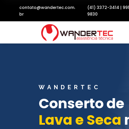
contato@wandertec.com.
(41) 3372-3414
|
99
br
9830
WANDERTEC
Conserto de
Lava e Seca