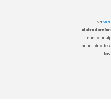
Na
Wan
eletrodomésti
nossa equip
necessidades,
lav