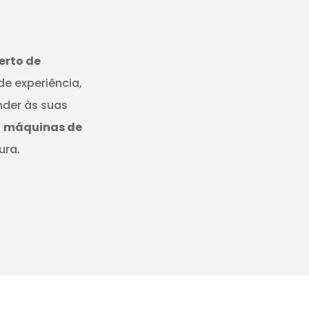
erto de
de experiência,
nder às suas
,
máquinas de
ura.