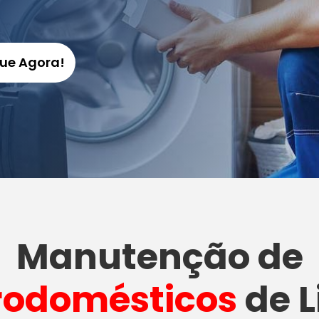
gue Agora!
Manutenção
de
rodomésticos
de L