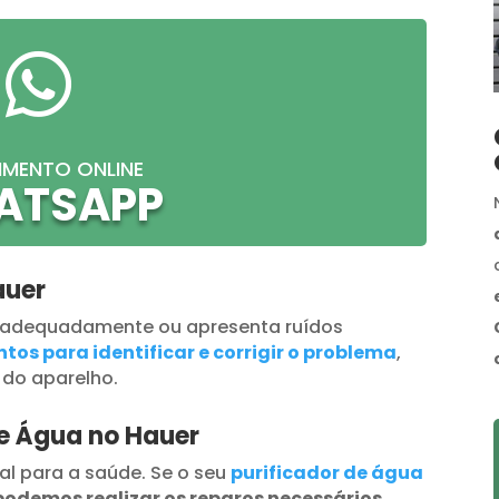

IMENTO ONLINE
ATSAPP
auer
 adequadamente ou apresenta ruídos
tos para identificar e corrigir o problema
,
 do aparelho.
de Água no Hauer
al para a saúde. Se o seu
purificador de água
podemos realizar os reparos necessários