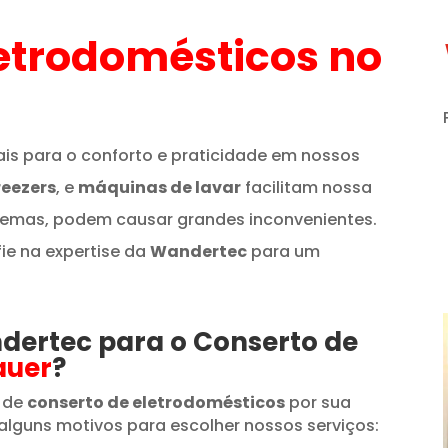
etrodomésticos
no
is para o conforto e praticidade em nossos
reezers
, e
máquinas de lavar
facilitam nossa
lemas, podem causar grandes inconvenientes.
fie na expertise da
Wandertec
para um
ndertec para o Conserto de
auer
?
 de
conserto de eletrodomésticos
por sua
alguns motivos para escolher nossos serviços: